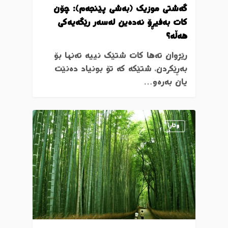
گەشتی موزیک (بەشی پێنجەم): چۆن
کات بەفیڕۆ نەدەین لەسەر رێگەیەکی
هەڵە؟
رێژوان تەها کات شتێک نییە تەنها بۆ
بەڕێکردن، شتێکە کە تۆ بونیاد دەنێت
یان بەرەو…
وتار