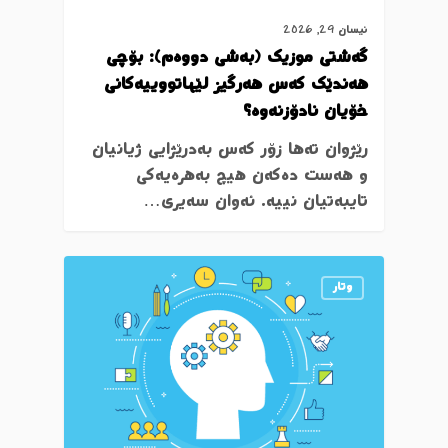
نیسان 29, 2026
گەشتی موزیک (بەشی دووەم): بۆچی
هەندێک کەس هەرگیز لێهاتووییەکانی
خۆیان نادۆزنەوە؟
رێژوان تەها زۆر کەس بەدرێژایی ژیانیان
و هەست دەکەن هیچ بەهرەیەکی
تایبەتیان نییە. ئەوان سەیری…
وتار