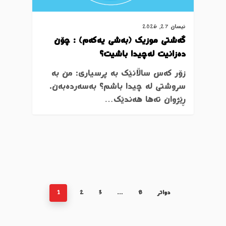
نیسان 27, 2026
گەشتی موزیک (بەشی یەکەم) : چۆن
دەزانیت لەچیدا باشیت؟
زۆر کەس ساڵانێک بە پرسیاری: من بە
سروشتی لە چیدا باشم؟ بەسەردەبەن.
ڕێژوان تەها هەندێک…
دواتر
8
…
3
2
1