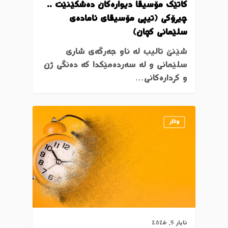
كاتێك مۆسيقا دیوارەكان دەشكێنێت ..
چیرۆكی (تیپی مۆسیقای ئامادەی
سلێمانی كچان)
شێنێ تالیب لە ناو جەرگەی شاری
سلێمانی و لە سەردەمێکدا کە دەنگی ژن
و كردارەكانی…
وتار
ئایار 5, 2026