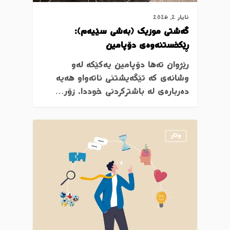
ئایار 2, 2026
گەشتی موزیک (بەشی سێیەم):
ڕێکخستنەوەی دۆپامین
رێژوان تەها دۆپامین یەکێکە لەو
وشانەی کە تێگەیشتنی ناتەواو هەیە
دەربارەی لە باشترکردنی خوددا. زۆر…
وتار