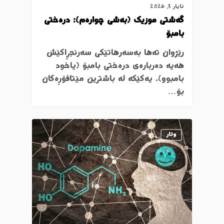
ئایار 3, 2026
گەشتی موزیک (بەشی چوارەم): درەختی
بامبۆ
رێژوان تەها بەسەرهاتێکی سەرنجڕاکێش
هەیە دەربارەی درەختی بامبۆ (یاخود
بامبوو). یەکێکە لە باشترین مێتافۆڕەکان
بۆ…
وتار