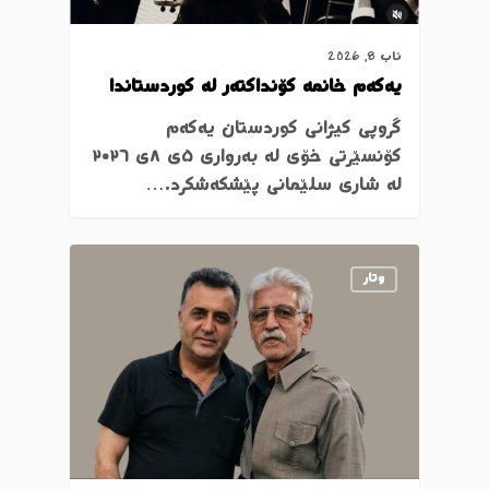
ئاب 8, 2026
یەکەم خانمە کۆنداکتەر لە کوردستاندا
گروپی کیژانی کوردستان یەکەم
کۆنسێرتی خۆی لە بەرواری ٥ی ٨ی ٢٠٢٦
لە شاری سلێمانی پێشکەشکرد.…
وتار