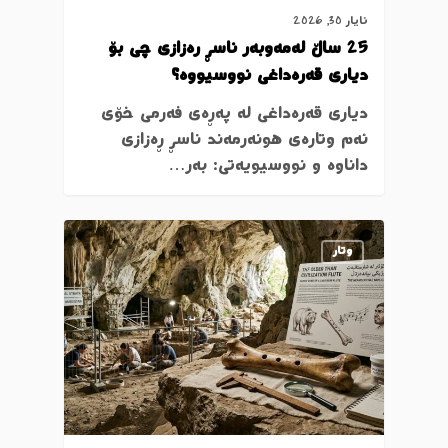
ئایار 30, 2026
25 ساڵ لەمەوبەر ناسڕ رەزازی چی بۆ
دیاری قەرەداغی نووسیووە؟
دیاری قەرەداغی لە پەڕەی فەرمی خۆی
ئەم وتارەی هونەرمەند ناسڕ ڕەزازی
داناوە و نووسیویەتی: بەر…
وتار