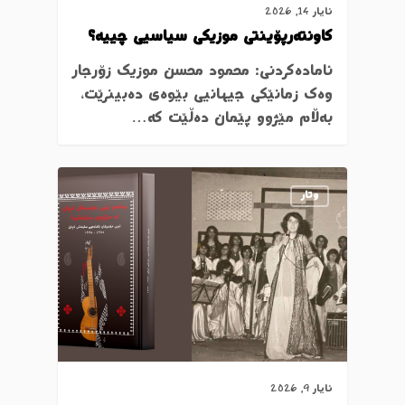
ئایار 14, 2026
کاونتەرپۆینتی موزیکی سیاسیی چییە؟
ئامادەکردنی: محمود محسن موزیک زۆرجار
وەک زمانێکی جیهانیی بێوەی دەبینرێت،
بەڵام مێژوو پێمان دەڵێت کە…
وتار
ئایار 9, 2026