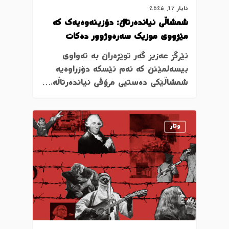
ئایار 17, 2026
شمشاڵی نیاندەرتاڵ: دۆزینەوەیەک کە
مێژووی موزیک سەرەوژوور دەکات
نێرگز عەزیز گەر توێژەران بە تەواوی
بیسەلمێنن کە ئەم ئێسکە دۆزراوەیە
شمشاڵێکی دەستیی مرۆڤی نیاندەرتاڵە،…
وتار