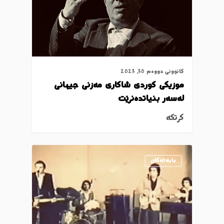
کانوونی دووەم 30, 2023
موزیکی کوردی شاکاری مەزنی جیهانی
لەسەر بنیاتدەنرێت
کرتکە
بابەتەکان