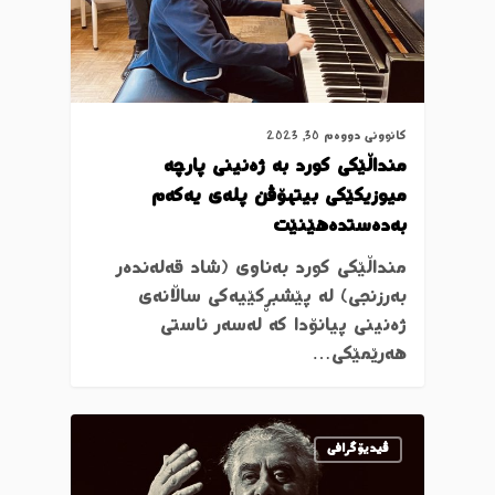
کانوونی دووەم 30, 2023
منداڵێكی كورد بە ژەنینی پارچە
میوزیكێكی بیتهۆڤن پلەی یەكەم
بەدەستدەهێنێت
منداڵێكی كورد بەناوی (شاد قەلەندەر
بەرزنجی) لە پێشبڕكێیەكی ساڵانەی
ژەنینی پیانۆدا كە لەسەر ئاستی
هەرێمێكی…
ڤیدیۆگرافی