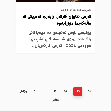
تشرینی دووەم 6, 2022
تەرمی (ئارۆن کارتەر) راپەری ئەمریکی لە
ماڵەکەیدا دۆزرایەوە
پۆلیسی لۆس ئەنجلس بە میدیاکانی
راگەیاند، رۆژی شەممە 5ـی تشرینی
دووەمی 2022 ، تەرمی کارتەریان…
16
15
14
13
…
1
پێشتر
دواتر