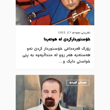
تشرینی دووەم 27, 2022
خۆسنوردارکردن لە هونەردا
زۆزک قەرەداغی خۆسنوردار کردن ئەو
هەستەیە هەر زوو لە منداڵیەوە بە پێی
خواستی دایک و…
موزیکی کوردی