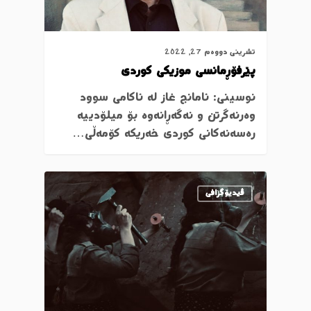
تشرینی دووەم 27, 2022
پێرفۆڕمانسی موزیکی کوردی
نوسینی: ئامانج غاز له‌ ئاكامی سوود
وه‌رنه‌گرتن و نه‌گه‌ڕانه‌وه‌ بۆ میلۆدییه‌
ره‌سه‌نه‌كانی كوردی خه‌ریكه‌ كۆمه‌ڵی…
ڤیدیۆگرافی