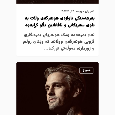
تشرینی دووەم 12, 2022
بەرهەمێکی ناوازەی هونەرگەی وڵات بە
ناوی سەرێکانی و ئاڤاشین بڵاو کرایەوە
ئەم بەرهەمە وەک هونەرێکی بەرەنگاری
گروپی هونەرگەی ووڵاتە، کە وێنای زوڵم
و زۆرداری دەوڵەتی تورکیا…
ھەواڵ