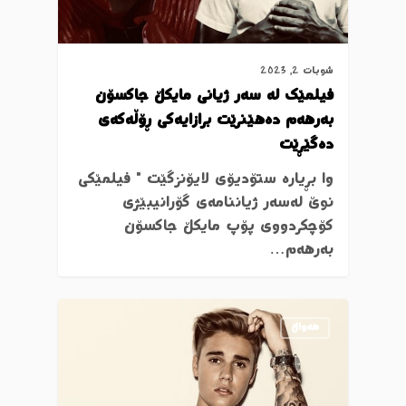
شوبات 2, 2023
فیلمێک لە سەر ژیانی مایکڵ جاکسۆن
بەرهەم دەهێنرێت برازایەکی ڕۆڵەکەی
دەگێڕێت
وا بڕیارە ستۆدیۆی لایۆنزگێت " فیلمێکی
نوێ لەسەر ژیاننامەی گۆرانیبێژی
کۆچکردووی پۆپ مایکڵ جاکسۆن
بەرهەم…
ھەواڵ