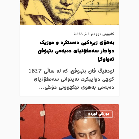
کانوونی دووەم 25, 2023
بەهۆی زیرەكیی دەستكرد و موزیك
دواجار سەمفۆنیای دەیەمی بتهۆڤن
تەواوكرا
لۆدفیگ ڤان بتهۆڤن، كە لە ساڵی 1827
كۆچی دواییكرد، نەیتوانی سەمفۆنیای
دەیەمی بەهۆی تێكچوونی دۆخی…
موزیکی کوردی