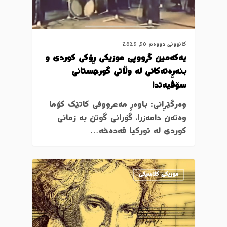
کانوونی دووەم 30, 2023
یەکەمین گرووپی موزیکی ڕۆکی کوردی و
بنەڕەتەکانی لە وڵاتی گورجستانی
سۆڤیەتدا
وەرگێڕانی: باوەڕ مەعرووفی کاتێک کۆما
وەتەن دامەزرا، گۆرانی گوتن به زمانی
کوردی لە تورکیا قەدەخە…
موزیکی کلاسیکی