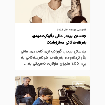
کانوونی دووەم 30, 2023
جەستن بیبەر مافی بڵاوکردنەوەی
بەرهەمەکانی دەفرۆشێت
جەستن بیبەر، گۆرانیبێژی کەنەدی، مافی
بڵاوکردنەوەی بەرهەمە هونەرییەکانی بە
بڕی 200 ملیۆن دۆلاری ئەمریکی بە…
ھەواڵ