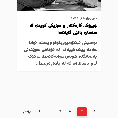
ئەیلوول 26, 2022
چیرۆک، کارەکتەر و موزیکی کوردی لە
سەمای بالێی گایانەدا
نوسینی ئێثنۆمیوزیکۆلۆجیست: توانا
حەمە پێشەکییەک: لە قۆناغی خوێندنی
پەیمانگای هونەرەجوانەکانمدا، یەکێک
لەو باسانەی، کە لە یادەوەریمدا…
8
7
6
5
…
1
پێشتر