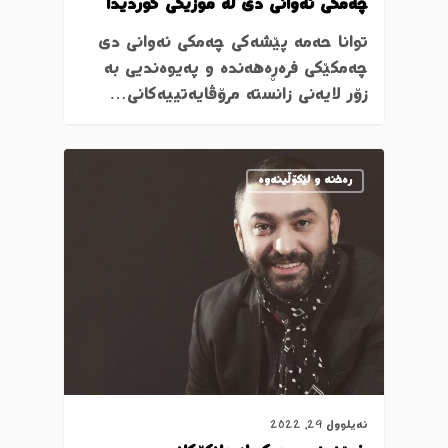
چەمکی ئەوانی دی لە موزیکی کوردیدا
توانا حەمە پێشەکی چەمکی ئەوانی دی
چەمکێکی فرەڕەهەندە و پەیوەندیی بە
زۆر لایەنی زانستە مرۆڤایەتییەکانی…
رەخنە و لێکۆڵینەوە
ئەیلوول 29, 2022