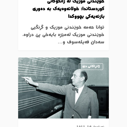
خوێندنی موزیک لە زانکۆکانی
کوردستاندا: خولانەوەیەک بە دەوری
بازنەیەکی بچووکدا
توانا حەمە خوێندنی موزیک و گرنگیی
خوێندنی موزیک لەمێژە بایەخی پێ دراوە،
سەدان فەیلەسوف و…
ژانراکانی دی