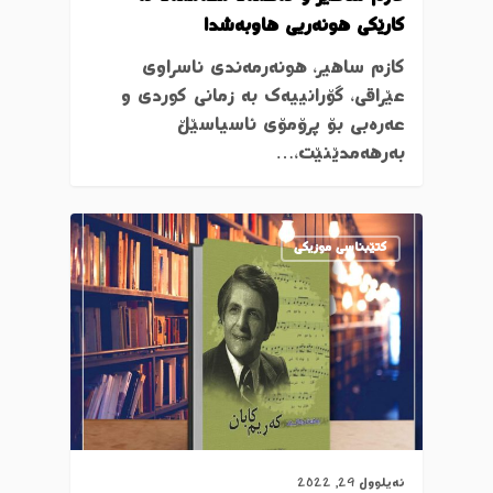
کارێکی هونەریی هاوبەشدا
کازم ساهیر، هونەرمەندی ناسراوی
عێراقی، گۆرانییەک بە زمانی کوردی و
عەرەبی بۆ پرۆمۆی ئاسیاسێڵ
بەرهەمدێنێت،…
کتێبناسی موزیکی
ئەیلوول 29, 2022