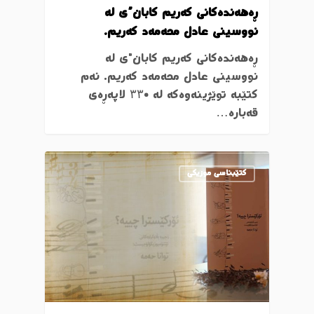
ڕەهەندەکانی کەریم کابان”ی لە
نووسینی عادل محەمەد کەریم.
ڕەهەندەکانی کەریم کابان"ی لە
نووسینی عادل محەمەد کەریم. ئەم
کتێبە توێژینەوەکە لە ۳۳٠ لاپەڕەی
قەبارە…
کتێبناسی موزیکی