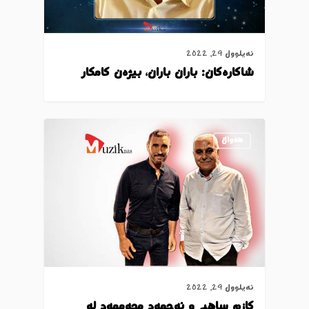
ئەیلوول 29, 2022
شاکارەکان: باران باران، بیژەن کامکار
ھەواڵ
ئەیلوول 29, 2022
کازم ساهیر و ئەحمەد محەممەد لە