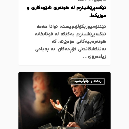
ئەیلوول 29, 2022
ئێكسپرێشینزم لە هونەری شێوەکاری و
موزیکدا.
ئێتنۆمیوزیکۆلۆجیست: توانا حەمە
ئێكسپرێشینزم یەكێكە لە قوتابخانە
هونەرەییەكانی مۆدێرنە، كە
بەتێكشكاندنی فۆڕمەكان، بە پەیامی
زیادەرۆی…
رەخنە و لێکۆڵینەوە