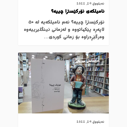
ئەیلوول 29, 2022
نامیلکەی ئۆرکێسترا چییە؟
ئۆرکێسترا چییە؟ ئەم نامیلکەیە لە ٥٠
لاپەڕە پێکهاتووە و لەزمانی ئینگلیزییەوە
وەرگێڕدراوە بۆ زمانی کوردی…
کتێبناسی موزیکی
ئەیلوول 29, 2022