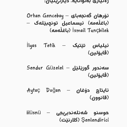
ژەنیاری بەتوانایە، دیارترینیان:
ئۆرهان گەنجەبای – Orhan Gencebay
(باغڵەمە) ئیسماعیل تونچبێلەک –
İsmail Tunçbilek (باغڵەمە)
ئیلیاس تێتیک – İlyas Tetik
(ڤایۆلین)
سەندور گوزێلێل – Sendur Güzelel
(ڤایۆلین)
ئایتاچ دۆغان – Aytaç Doğan
(قانوون)
حوسنو شەنلەندیریجی – Hüsnü
Şenlendirici (کلارنێت)