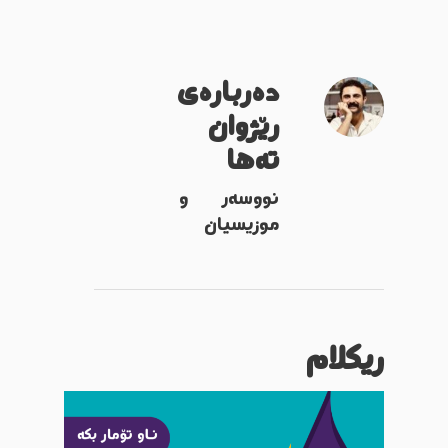
دەربارەی
رێژوان
تەها
نووسەر و
موزیسیان
ریکلام