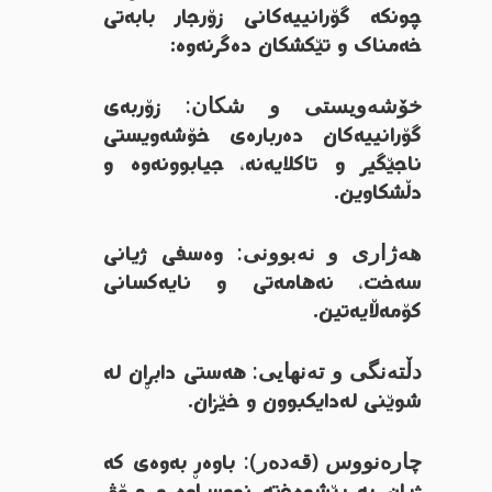
چونکە گۆرانییەکانی زۆرجار بابەتی
خەمناک و تێکشکان دەگرنەوە:
خۆشەویستی و شکان:
زۆربەی
گۆرانییەکان دەربارەی خۆشەویستی
ناجێگیر و تاکلایەنە، جیابوونەوە و
دڵشکاوین.
هەژاری و نەبوونی:
وەسفی ژیانی
سەخت، نەهامەتی و نایەکسانی
کۆمەڵایەتین.
دڵتەنگی و تەنهایی:
هەستی دابڕان لە
شوێنی لەدایکبوون و خێزان.
چارەنووس (قەدەر):
باوەڕ بەوەی کە