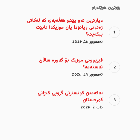
زۆرترین خوێندراو
دیارترین ئەو پێنج هەڵەیەی کە لەکاتی
ژەنینی پیانۆدا یان موزیکدا نابێت
بیکەیت؟
تەممووز 16, 2026
فێربوونی موزیک بۆ گەورە ساڵان
ئەستەمە؟
تەممووز 19, 2026
یەکەمین کۆنسێرتی گروپی کیژانی
کوردستان
ئاب 2, 2026