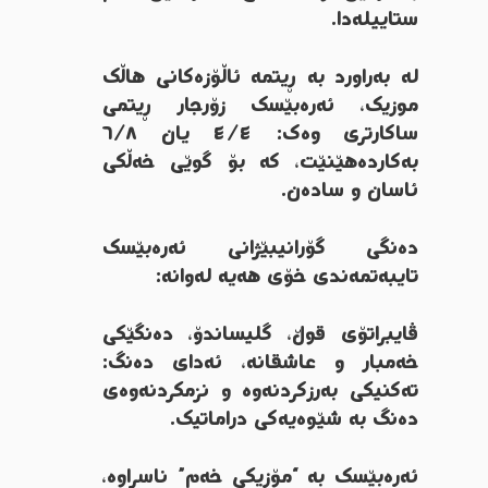
ستاییلەدا.
لە بەراورد بە ڕیتمە ئاڵۆزەکانی هاڵک
موزیک، ئەرەبێسک زۆرجار ڕیتمی
ساکارتری وەک: ٤/٤ یان ٦/٨
بەکاردەهێنێت، کە بۆ گوێی خەڵکی
ئاسان و سادەن.
دەنگی گۆرانیبێژانی ئەرەبێسک
تایبەتمەندی خۆی هەیە لەوانە:
ڤایبراتۆی قوڵ، گلیساندۆ، دەنگێکی
خەمبار و عاشقانە، ئەدای دەنگ:
تەکنیکی بەرزکردنەوە و نزمکردنەوەی
دەنگ بە شێوەیەکی دراماتیک.
ئەرەبێسک بە “مۆزیکی خەم” ناسراوە،