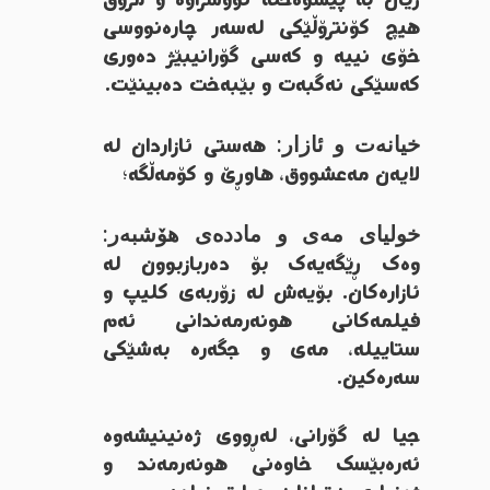
ژیان بە پێشوەختە نووسراوە و مرۆڤ
هیچ کۆنترۆڵێکی لەسەر چارەنووسی
خۆی نییە و کەسی گۆرانیبێژ دەوری
کەسێکی نەگبەت و بێبەخت دەبینێت.
خیانەت و ئازار:
هەستی ئازاردان لە
لایەن مەعشووق، هاوڕێ و کۆمەڵگە؛
خولیای مەی و ماددەی هۆشبەر:
وەک ڕێگەیەک بۆ دەربازبوون لە
ئازارەکان. بۆیەش لە زۆربەی کلیپ و
فیلمەکانی هونەرمەندانی ئەم
ستاییلە، مەی و جگەرە بەشێکی
سەرەکین.
جیا لە گۆرانی، لەڕووی ژەنینیشەوە
ئەرەبێسک خاوەنی هونەرمەند و