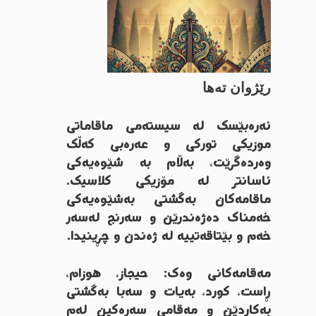
رێژوان تەها
ئەرەبێسک لە سیستەمی ماقاماتی
موزیکی تورکی و عەرەبی کەڵک
وەردەگرێت، بەڵام بە شێوەیەکی
ئاسانتر لە مۆزیکی کلاسیک.
ماقامەکان بەگشتی بەشێوەیەکی
خەمناک دەژەندرێن و سەرنج لەسەر
خەم و بێتاقەتییە لە ژەندن و چڕینیدا.
مەقامەکانی وەک: حیجاز، هوزام،
ڕاست، کورد، بەیات و سەبا بەگشتی
بەکاردێن و مەقامی سەرەکین لەم