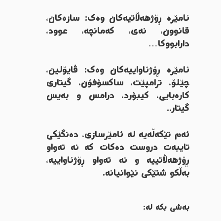
ئامێرە ڕۆژهەڵاتیەکان وەک: سازەکان،
قانوون، نەی، کەمانچە، عوود،
دارابووکا…
ئامێرە ڕۆژئاواییەکان وەک: ڤایۆلین،
چێلۆ، ترامپێت، ساکسۆفۆن، گیتاری
کارەبایی، کیبۆرد، درامس و بەیس
گیتار..
ئەم تێکەڵەیە لە ئامێرسازی، دەنگێکی
تایبەت دروست دەکات کە نە تەواو
ڕۆژهەڵاتییە و نە تەواو ڕۆژئاواییە،
بەڵکو شتێکی نێوانیانە.
بەشی بکە لە: