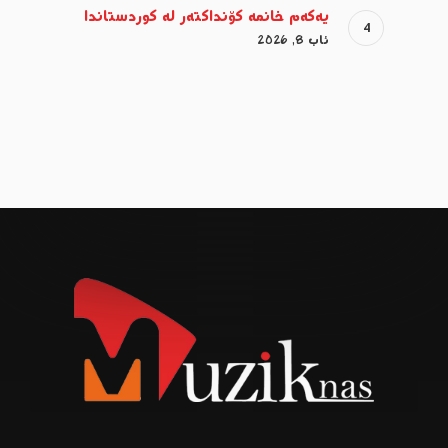
یەکەم خانمە کۆنداکتەر لە کوردستاندا
ئاب 8, 2026