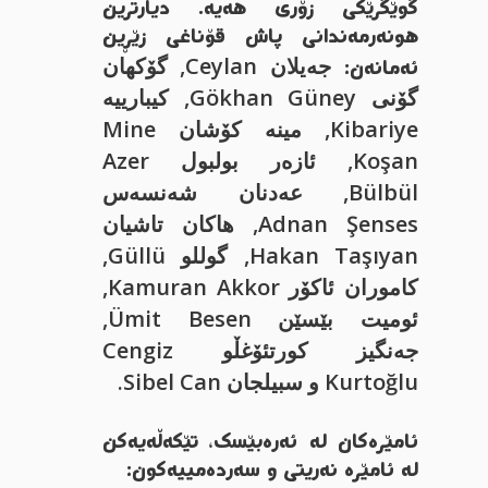
گوێگرێکی زۆری هەیە. دیارترین
هونەرمەندانی پاش قۆناغی زێڕین
جەیلان Ceylan, گۆکهان
ئەمانەن:
گۆنی Gökhan Güney, کیبارییە
Kibariye, مینە کۆشان Mine
Koşan, ئازەر بولبول Azer
Bülbül, عەدنان شەنسەس
Adnan Şenses, هاکان تاشیان
Hakan Taşıyan, گوللو Güllü,
کاموران ئاکۆر Kamuran Akkor,
ئومیت بێسێن Ümit Besen,
جەنگیز کورتئۆغڵو Cengiz
Kurtoğlu و سبیلجان Sibel Can.
ئامێرەکان لە ئەرەبێسک، تێکەڵەیەکن
لە ئامێرە نەریتی و سەردەمییەکون: