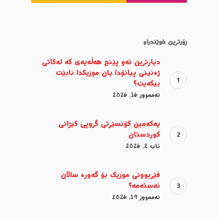
زۆرترین خوێندراو
دیارترین ئەو پێنج هەڵەیەی کە لەکاتی
ژەنینی پیانۆدا یان موزیکدا نابێت
بیکەیت؟
تەممووز 16, 2026
یەکەمین کۆنسێرتی گروپی کیژانی
کوردستان
ئاب 2, 2026
فێربوونی موزیک بۆ گەورە ساڵان
ئەستەمە؟
تەممووز 19, 2026