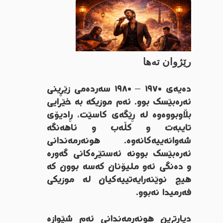
رێژوان تەها
دەیەی ١٩٧٠ – ١٩٨٠ سەردەمی زێڕینی
ئەرەبێسک بوو. ئەم موزیکە بە خێرایی
بڵاوبووەوە لە ڕێگەی کاسێت، ڕادیۆی
تایبەت و کڵەب و ئاهەنگە
شەوانەییەکانەوە. هونەرمەندانی
ئەرەبێسک بوونە ئەستێرەکانی گەورە
و دەنگی ئەو ملیۆنان کەسە بوون کە
هیچ نوێنەرایەتییەکیان لە موزیکی
فەرمیدا نەبوو.
دیارترین هونەرمەندانی ئەم شێوازە