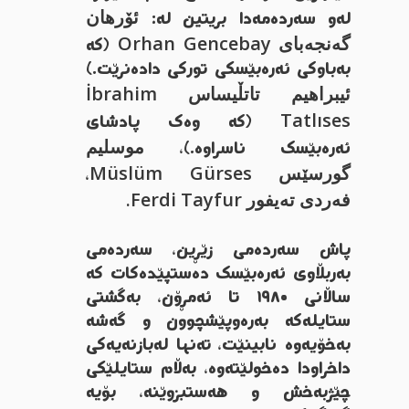
ئۆرهان
لەو سەردەمەدا بریتین لە:
گەنجەبای Orhan Gencebay
(کە
بەباوکی ئەرەبێسکی تورکی دادەنرێت.)
ئیبراهیم تاتڵیساس İbrahim
Tatlıses
(کە وەک پادشای
موسلیم
ئەرەبێسک ناسراوە.)،
گورسێس Müslüm Gürses
،
فەردی تەیفور Ferdi Tayfur.
پاش سەردەمی زێڕین، سەردەمی
بەربڵاوی ئەرەبێسک دەستپێدەکات کە
ساڵانی ١٩٨٠ تا ئەمڕۆن، بەگشتی
ستایلەکە بەرەوپێشچوون و گەشە
بەخۆیەوە نابینێت، تەنها لەبازنەیەکی
داخراودا دەخولێتەوە، بەڵام ستایلێکی
چێژبەخش و هەستبزوێنە، بۆیە