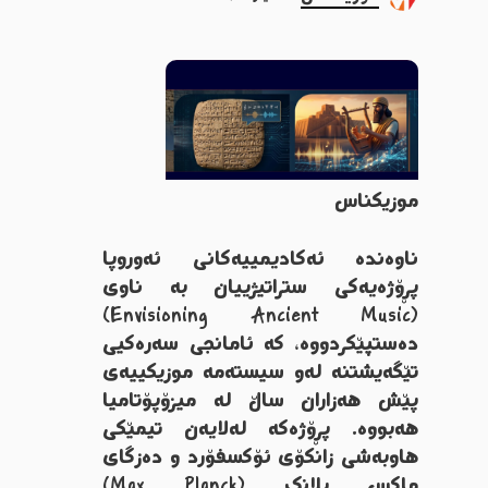
موزیکناس
ناوەندە ئەکادیمییەکانی ئەوروپا
پڕۆژەیەکی ستراتیژییان بە ناوی
(Envisioning Ancient Music)
دەستپێکردووە، کە ئامانجی سەرەکیی
تێگەیشتنە لەو سیستەمە موزیکییەی
پێش هەزاران ساڵ لە میزۆپۆتامیا
هەبووە. پڕۆژەکە لەلایەن تیمێکی
هاوبەشی زانکۆی ئۆکسفۆرد و دەزگای
ماکس پلانک (Max Planck)