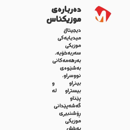
دەربارەی
موزیکناس
دیجیتاڵ
میدیایەکی
موزیکی
سەربەخۆیە.
بەرهەمەکانی
بەشێوەی
نووسراو،
بینراو و
بیستراو لە
پێناو
گەشەپێدانی
ڕۆشنبیری
موزیکی
پەخش