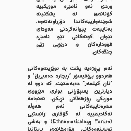
وردی ئەو ئامێرە موزیکییە
کۆنانەی لە پشکنینە
شوێنەوارییەکاندا دۆزراونەتەوە،
بەتایبەت پێوانەکردنی مەودای
نێوان کونەکانی نێو ئامێرە
فوودارەکان و درێژیی ژێی
چنگەکان.
ئەم پڕۆژەیە پشت بە توێژینەوەکانی
هەردوو پرۆفیسۆر “ڕیچارد دەمبریڵ” و
“ئان کیلمەر” دەبەستێت، کە دوو لە
دیارترین پسپۆڕانی بواری مێژووی
موزیکی ڕۆژهەڵاتی نزیکن. ئەنجامە
سەرەتاییەکانی ئەم هەوڵە
ئەکادیمییە لە گۆڤاری زانستیی
(Ethnomusicology Forum) و بەشی
توێژینەوەکانی مۆزەخانەی بریتانیا