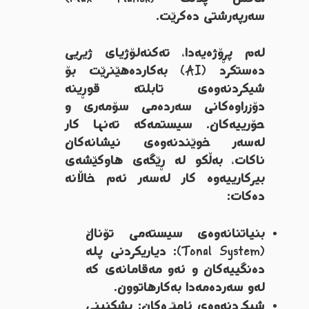
سەرپەرشتی دەکرێت.
لەم پڕۆژەیەدا، تەکنەلۆژیای ژیریی
دەستکرد (AI) بەکاردەهێنرێت بۆ
شیکردنەوەی تابلتە قوڕینە
دۆزراوەکانی سەردەمی سۆمەری و
حۆرییەکان. سیستمەکە تەنها کار
لەسەر خوێندنەوەی نیشانەکان
ناکات، بەڵکو لە ڕێگەی هاوکێشەی
بیرکارییەوە کار لەسەر ئەم خاڵانە
دەکات:
بنیاتنانەوەی سیستەمی تۆناڵ
(Tonal System): دیاریکردنی پلە
دەنگییەکان و ئەو مەقامانەی کە
لەو سەردەمەدا بەکارهاتوون.
شیکردنەوەی ئامێرەکان: پشکنینی