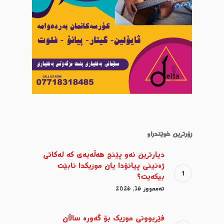
زۆرترین خوێندراو
دیارترین ئەو پێنج هەڵەیەی کە لەکاتی
ژەنینی پیانۆدا یان موزیکدا نابێت
بیکەیت؟
تەممووز 16, 2026
فێربوونی موزیک بۆ گەورە ساڵان