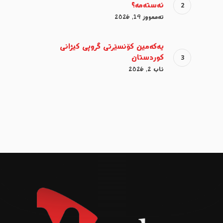
ئەستەمە؟
تەممووز 19, 2026
یەکەمین کۆنسێرتی گروپی کیژانی
کوردستان
ئاب 2, 2026