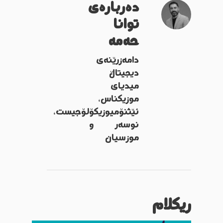
دەربارەی
توانا
حەمە
دامەزرێنەی
دیجیتاڵ
میدیای
موزیکناس،
ئێثنۆمیوزیکۆلۆجیست،
نوسەر و
موزسیان
ریکلام