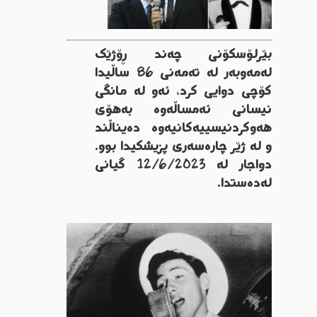
بێرلۆسکۆنی
چەند
ڕۆژێک
لەمەوبەر
لە
تەمەنی
86
ساڵیدا
کۆچی
دوایی
کرد،
ئەو
لە
مانگی
نیسانی
ئەمساڵەوە
بەهۆی
هەوکردنی
سییەکانیەوە
دەیناڵند
و
لە
ژێر
چارەسەری
پزیشکیدا
بوو
.
دواجار
لە
12/6/2023
گیانی
لەدەستدا
.