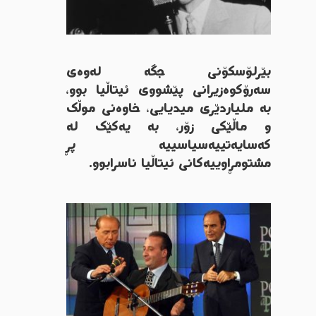
بێرلۆسکۆنی
جگە
لەوەی
سەرۆکوەزیرانی
پێشووی
ئیتاڵیا
بوو،
بە
ملیاردێری
میدیایی،
خاوەنی
موڵک
و
ماڵێکی
زۆر،
بە
یەکێک
لە
کەسایەتییە
سیاسییە
پڕ
مشتومڕاوییەکانی
ئیتاڵیا
ناسرابوو
.