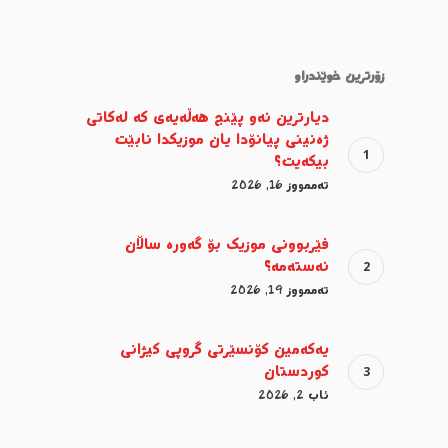
زۆرترین خوێندراو
دیارترین ئەو پێنج هەڵەیەی کە لەکاتی
ژەنینی پیانۆدا یان موزیکدا نابێت
بیکەیت؟
تەممووز 16, 2026
فێربوونی موزیک بۆ گەورە ساڵان
ئەستەمە؟
تەممووز 19, 2026
یەکەمین کۆنسێرتی گروپی کیژانی
کوردستان
ئاب 2, 2026