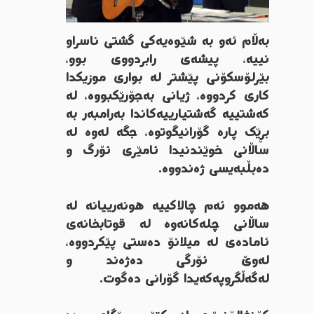
بەڵام
ئەو
بە
شێوەیەکی
گشتی
ناسراو
نییە،
پیشەی
رابردووی
بوو،
بێرلۆسکۆنی
پێشتر
لە
بواری
موزیکدا
کاری
کردووە،
ژیانی
بەجۆرێک
بووە،
لە
کەشتییە
گەشتیارییەکاندا
بەرامبەر
بە
بڕێک
پارە
گۆرانیگوتوە،
جگە
لەوە
لە
ساڵانی
خوێندنیدا
ئامێری
ئۆرگ
و
دەبڵبەیسی
ژەندووە
.
هەموو
ئەم
چالاکییە
ھونەرییانە
لە
ساڵانی
چلەکانەوە
لە
قوتابخانەی
ئامادەی
لە
میلانۆ
دەستی
پێکردووە،
لەوێ
ئۆرگی
دەژەند
و
لەگەڵ
گروپەکەیدا
گۆرانی
دەگوت
.