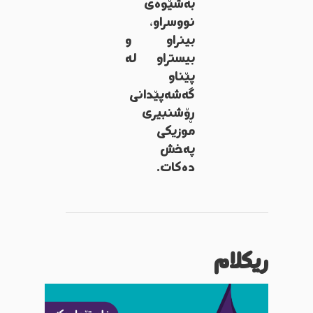
بەشێوەی
نووسراو،
بینراو و
بیستراو لە
پێناو
گەشەپێدانی
ڕۆشنبیری
موزیکی
پەخش
دەکات.
ریکلام