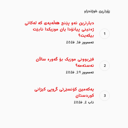
زۆرترین خوێندراو
دیارترین ئەو پێنج هەڵەیەی کە لەکاتی
ژەنینی پیانۆدا یان موزیکدا نابێت
بیکەیت؟
تەممووز 16, 2026
فێربوونی موزیک بۆ گەورە ساڵان
ئەستەمە؟
تەممووز 19, 2026
یەکەمین کۆنسێرتی گروپی کیژانی
کوردستان
ئاب 2, 2026