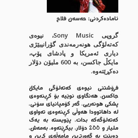
ئامادەکردنی: حەسەن فلاح
گروپی Sony Music، نیوەی
کەتەلۆگی هونەرمەندی گۆرانیبێژی
دیاری ئەمریکا و پادشای پۆپ،
مایکڵ جاکسن، بە 600 ملیۆن دۆلار
دەکڕێتەوە.
فرۆشتنی نیوەی کەتەلۆگی مایکڵ
جاکسن، هەنگاوی نوێیە بۆ کڕینەوەی
پشکی هونەریی، گەر کۆمپانیای سۆنی،
لە داهاتوودا هەوڵی کڕینەوەی تەواوی
کەتەلۆگەکە بدات، پێویستە بە یەک
ملیار و 200 دۆلار، بیکڕێتەوە، بەمەش،
دەبێت بە گەورترین مامەڵەی کڕین و