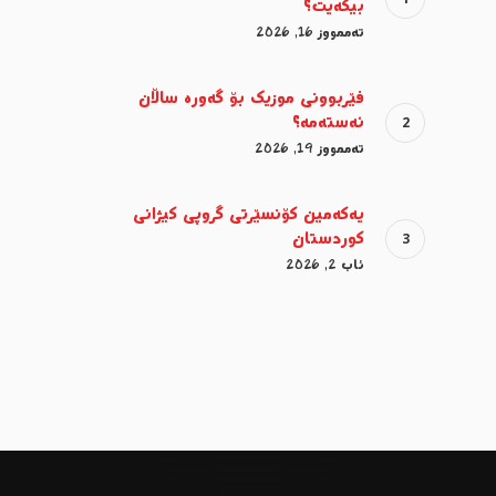
بیکەیت؟
تەممووز 16, 2026
فێربوونی موزیک بۆ گەورە ساڵان
ئەستەمە؟
تەممووز 19, 2026
یەکەمین کۆنسێرتی گروپی کیژانی
کوردستان
ئاب 2, 2026