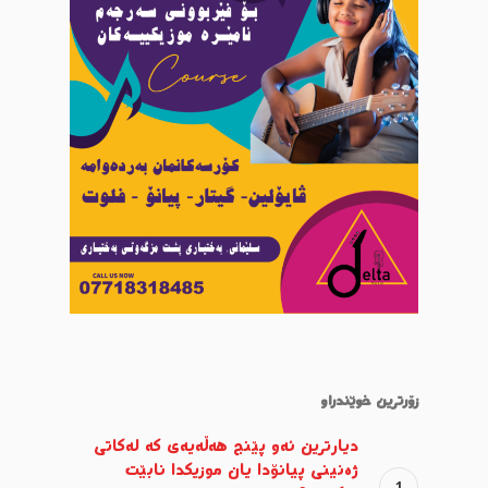
زۆرترین خوێندراو
دیارترین ئەو پێنج هەڵەیەی کە لەکاتی
ژەنینی پیانۆدا یان موزیکدا نابێت