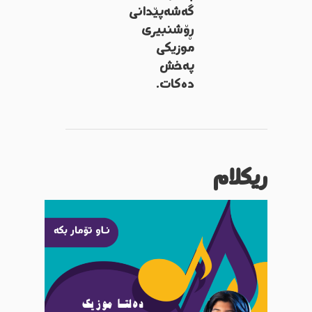
گەشەپێدانی
ڕۆشنبیری
موزیکی
پەخش
دەکات.
ریکلام