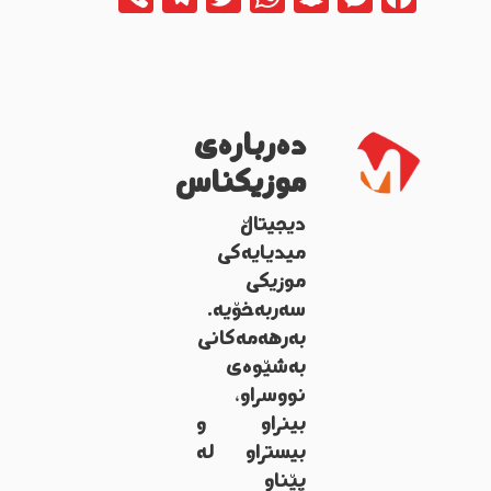
دەربارەی
موزیکناس
دیجیتاڵ
میدیایەکی
موزیکی
سەربەخۆیە.
بەرهەمەکانی
بەشێوەی
نووسراو،
بینراو و
بیستراو لە
پێناو