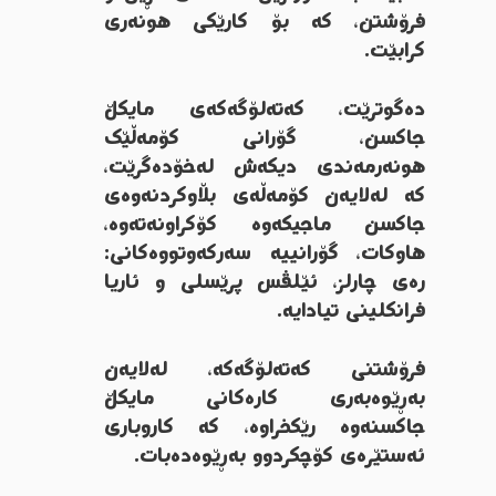
فرۆشتن، کە بۆ کارێکی هونەری
کرابێت.
دەگوترێت، کەتەلۆگەکەی مایکڵ
جاکسن، گۆرانی کۆمەڵێک
هونەرمەندی دیکەش لەخۆدەگرێت،
کە لەلایەن کۆمەڵەی بڵاوکردنەوەی
جاکسن ماجیکەوە کۆکراونەتەوە،
هاوکات، گۆرانییە سەرکەوتووەکانی:
رەی چارلز، ئێلڤس پرێسلی و ئاریا
فرانکلینی تیادایە.
فرۆشتنی کەتەلۆگەکە، لەلایەن
بەڕێوەبەری کارەکانی مایکڵ
جاکسنەوە رێكخراوە، کە کاروباری
ئەستێرەی کۆچکردوو بەڕێوەدەبات.