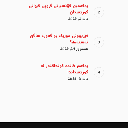
یەکەمین کۆنسێرتی گروپی کیژانی
کوردستان
ئاب 2, 2026
فێربوونی موزیک بۆ گەورە ساڵان
ئەستەمە؟
تەممووز 19, 2026
یەکەم خانمە کۆنداکتەر لە
کوردستاندا
ئاب 8, 2026