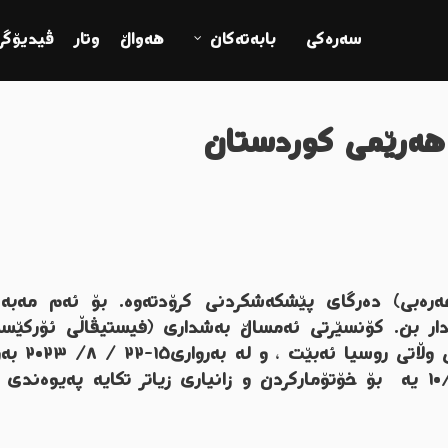
سەرەکی
بابەتەکان
ھەواڵ
وتار
ڤیدیۆگرا
ی هەرێمی کوردستان
عەرەبی) دەرگای پێشکەشکردنی کرۆدتەوە.
بۆ ئەم مەبەس
ار بن.
کۆنسێرتی ئەمساڵ بەشداری (فیستیڤاڵی ئۆرکێست
 وڵاتی روسیا ئەبێت
، و لە بەرواری١٥-
بۆ خۆتۆمارکردن و زانیاری زیاتر تکایە پەیوەندی 