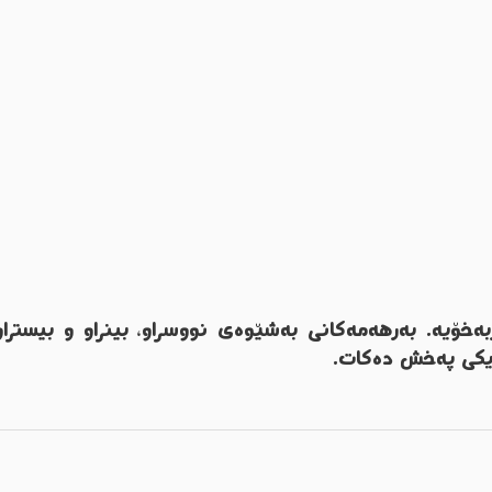
خۆیە. بەرهەمەکانی بەشێوەی نووسراو، بینراو و بیستراو
زیکی پەخش دەکات.