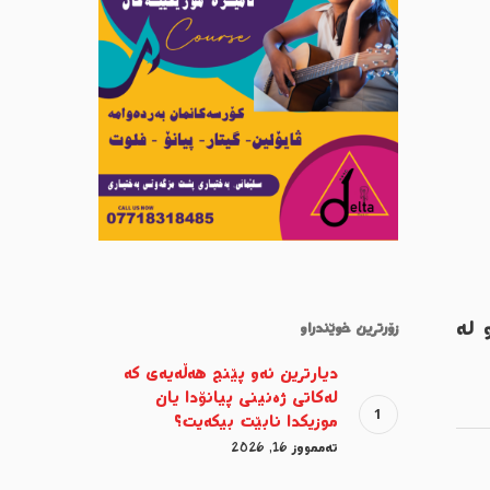
 لە
زۆرترین خوێندراو
دیارترین ئەو پێنج هەڵەیەی کە
لەکاتی ژەنینی پیانۆدا یان
موزیکدا نابێت بیکەیت؟
تەممووز 16, 2026