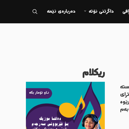
search
فی
داگرتنی نۆتە
دەربارەی ئێمە
ریکلام
تە
رای
٢٢ / ٨/ ٢٠٢٣ بەرێوە
بەم