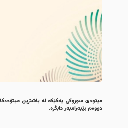
میتودی سوزوکی یەکێکە لە باشترین میتۆدەکان
دووەم بێبەرامبەر دابگرە.