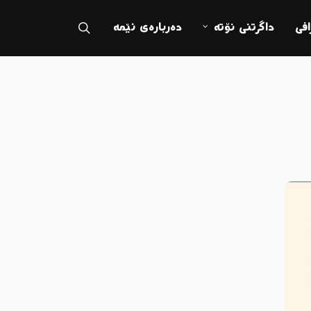
search
فی
داگرتنی نۆتە
دەربارەی ئێمە