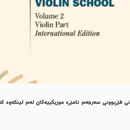
ی فێربوونی سەرجەم ئامێرە موزیکییەکان لەم لینکەوە کت