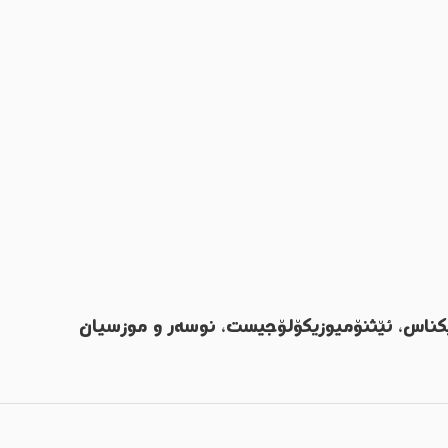
یکناس، ئێثنۆمیوزیکۆلۆجیست، نوسەر و موزسیان