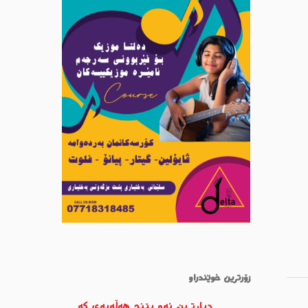
زۆرترین خوێندراو
دیارترین ئەو پێنج هەڵەیەی کە