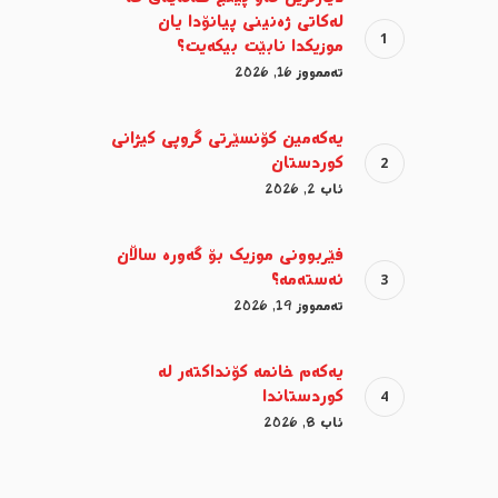
لەکاتی ژەنینی پیانۆدا یان
موزیکدا نابێت بیکەیت؟
تەممووز 16, 2026
یەکەمین کۆنسێرتی گروپی کیژانی
کوردستان
ئاب 2, 2026
فێربوونی موزیک بۆ گەورە ساڵان
ئەستەمە؟
تەممووز 19, 2026
یەکەم خانمە کۆنداکتەر لە
کوردستاندا
ئاب 8, 2026