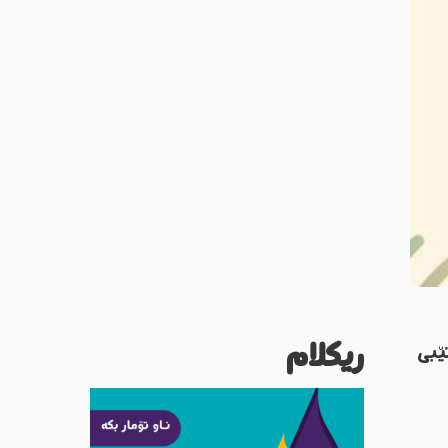
ریکلام
ێبی