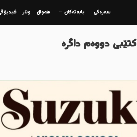
سەرەکی
بابەتەکان
ھەواڵ
وتار
ڤیدیۆگرا
تێبی دووەم داگرە