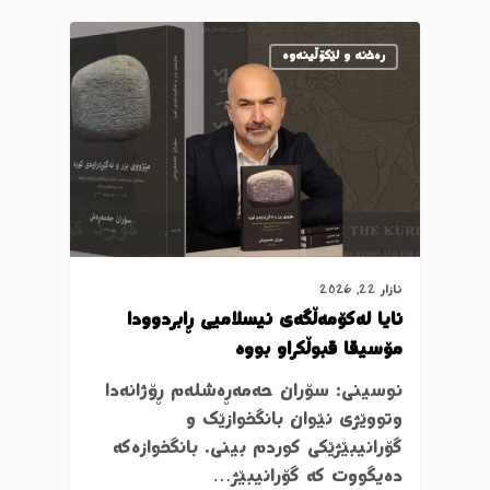
رەخنە و لێکۆڵینەوە
ئازار 22, 2026
ئایا لەکۆمەڵگەی ئیسلامیی ڕابردوودا
مۆسیقا قبوڵکراو بووە
نوسینی: سۆران حەمەڕەشلەم ڕۆژانەدا
وتووێژی نێوان بانگخوازێك و
گۆرانیبێژێکی کوردم بینی. بانگخوازەکە
دەیگووت کە گۆرانیبێژ…