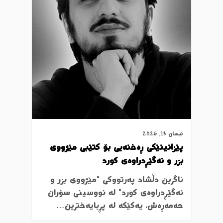
نیسان 13, 2026
پێزانینێکی ڕەخنەیی بۆ کتێبی مێژووی
بزر و نەگێڕدراوەی کورد
ئاگرین دڵشاد پەرتووکی "مێژووی بزر و
نەگێڕدراوەی کورد" لە نووسینی سۆران
حەمەڕەش، یەکێکە لە پڕبایەخترین…