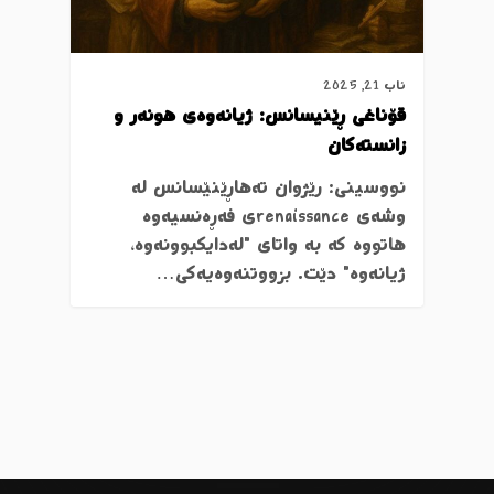
ئاب 21, 2025
قۆناغی ڕێنیسانس: ژیانەوەی هونەر و
زانستەکان
نووسینی: رێژوان تەهاڕێنێسانس لە
وشەی renaissanceی فەڕەنسیەوە
هاتووە کە بە واتای "لەدایکبوونەوە،
ژیانەوە" دێت. بزووتنەوەیەکی…