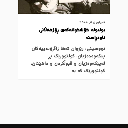
ئەیلوول 8, 2024
بولبولە خۆشخوانەکەی ڕۆژهەڵاتی
ناوەڕاست
نووسینی: رێژوان تەها زاگرۆسییەکان
پێکەوەدەژیان، کولتوورێک پڕ
لەپێکەوەژیان و قبوڵکردن و داهێنان،
کولتوورێک کە بە…