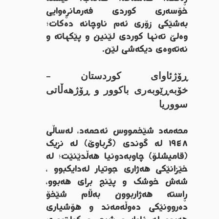
خۆسەری کوردی فەرمانڕەوایی
بەشێکی زۆری ئەم ناوچانە دەکات؛
وەلێ تەنها کوردی لێنین و پێکهاتە و
نەتەوەی دیکەشی لێن.
ڕۆژئاوای کوردستان –
خۆبەڕێوبەری باکوور و ڕۆژهەڵاتی
سووریا
محەمەد شێخمووس ئەحمەد، لەساڵی
١٩٤٨ لە گوندی (گرباوێ) لە نزیک
(قامیشلۆ) چاوبەدونیا هەڵدێنێت؛ لە
خێزانێکی هەژاری جوتیار لەدایکبوو ،
شەش خوشک و پێنج برای هەبوو،
ڕاستە هەژاربوون بەڵام شێخۆ
دەروونێکی دەوڵەمەند و هۆشیاری