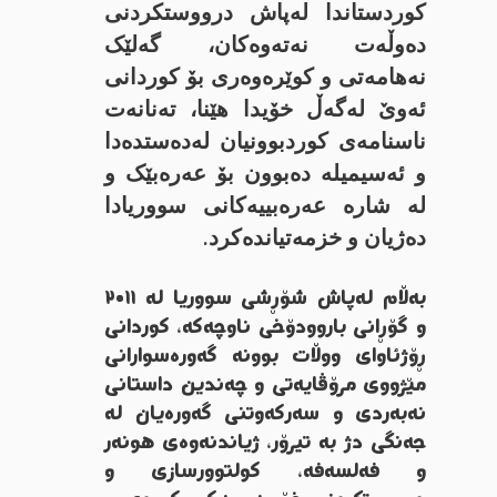
کوردستاندا لەپاش درووستکردنی
دەوڵەت نەتەوەکان، گەلێک
نەهامەتی و کوێرەوەری بۆ کوردانی
ئەوێ لەگەڵ خۆیدا هێنا، تەنانەت
ناسنامەی کوردبوونیان لەدەستدەدا
و ئەسیمیلە دەبوون بۆ عەرەبێک و
لە شارە عەرەبییەکانی سووریادا
دەژیان و خزمەتیاندەکرد.
بەڵام لەپاش شۆڕشی سووریا لە ٢٠١١
و گۆڕانی باروودۆخی ناوچەکە، کوردانی
ڕۆژئاوای ووڵات بوونە گەورەسوارانی
مێژووی مرۆڤایەتی و چەندین داستانی
نەبەردی و سەرکەوتنی گەورەیان لە
جەنگی دژ بە تیرۆر، ژیاندنەوەی هونەر
و فەلسەفە، کولتوورسازی و