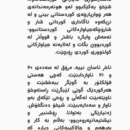
شێخۆ یەکێکبوو لەو هونەرمەندانەی
هەر چوارپارچەی کوردستانی بینی و لە
نزیکەوە ئاگاداری کوردانی شار و
شارۆچکەجیاوازەکانی کوردستانبوو؛
ئەمەش وایکرد باشتر و قووڵتر لە
کوردبوون بگات و لەلایەنە جیاوازکانی
کولتووری کوردی ڕۆبچێت.
ئاخر ئاسان نییە، مرۆڤ لە سەدەی ٢٠
و ٢١ ئاوازدابنێت، کەچی هەستی
فۆلکلۆر بە گوێگر ببەخشێت و
هەرکوردێک گوێی لێبگرێت ڕاستەوخۆ
ئاوێتەبێت لەگەڵی و ڕۆحی تێکەڵ بەو
ئاواز و سەدایەببێت. شیخۆ دەنگخۆش،
ژەنیارێکی بەتوانا، ڕۆشنبیر و
نیشتیمانپەروەربوو؛ بەڵام بە کار و
بەرهەم و چالاکییەکانی دیارە کە