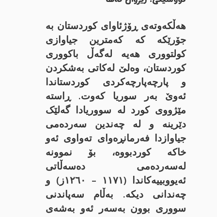
هەڵکەوتەی ڕۆژئاوای کوردستان بە
جۆرێکە کە کەمترین جیاوازی
کولتووری هەیە لەگەڵ باکووری
کوردستان، وەلێ لەکاتی بەشکردن
و پارچەپارچەکردی کوردستاندا
ئەوێ بەر سوریا کەوت. ڕاستە
مێژووی کورد لە سووریادا گەلێک
دێرینە و لە چەندین سەردەمی
جیاوازدا فەرمانڕەوای تەواوی ئەو
خاکە کوردبووە، بۆ نموونە
لەسەردەمی دەسەڵاتی
ئەیووبییەکاندا (١١٧١ – ١٢٦٠ز) و
چەندانی دیکە. بەڵام سەپاندنی
سووری بوون بەسەر ئەو بەشەی