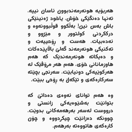
هەربۆیە هونەرمەندبوون ئاسان نییە،
تەنها دەنگێکی خۆش، یاخود ژەنینێکی
باش بەس نین! بەڵکوو قوڵبوونەوە و
درککردنی کولتوور و مێژوو و
ئەدەبیات، هەست و ڕۆحییەت و
تەکنیکی هونەرمەند گەلێ باڵاپێدەکات
و دەیکاتە هونەرمەندێک کە هەم
هاوزمانانی خۆی، هەم هەر مرۆڤێک لە
هەرکوێیەکی دونیابێت، سەرنجی بچێتە
سەرکارەکەی و تێکەڵ بە ڕۆحی ببێت.
وە هەم توانای ئەوەی دەداتێ کە
بتوانێت بەشێوەیەکی زانستی و
درووست لەسەر بەرهەمەکانی بدوێت،
چوونکە دەزانێت چیکردووە و چۆن
کارەکەی هاتووەتە بەرهەم.