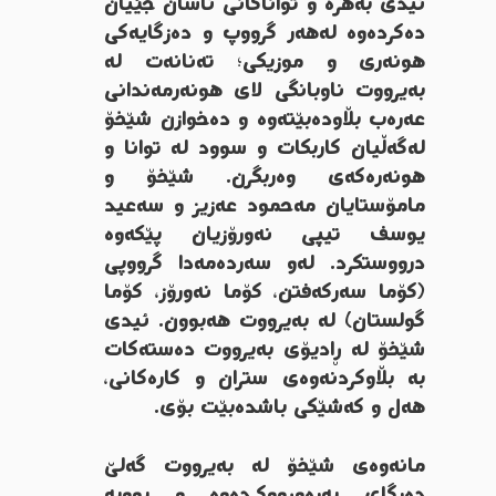
ئیدی بەهرە و تواناکانی ئاسان جێیان
دەکردەوە لەهەر گرووپ و دەزگایەکی
هونەری و موزیکی؛ تەنانەت لە
بەیرووت ناوبانگی لای هونەرمەندانی
عەرەب بڵاودەبێتەوە و دەخوازن شێخۆ
لەگەڵیان کاربکات و سوود لە توانا و
هونەرەکەی وەربگرن. شێخۆ و
مامۆستایان مەحمود عەزیز و سەعید
یوسف تیپی نەورۆزیان پێکەوە
درووستکرد. لەو سەردەمەدا گرووپی
(کۆما سەرکەفتن، کۆما نەورۆز، کۆما
گولستان) لە بەیرووت هەبوون. ئیدی
شێخۆ لە ڕادیۆی بەیرووت دەستەکات
بە بڵاوکردنەوەی ستران و کارەکانی،
هەل و کەشێکی باشدەبێت بۆی.
مانەوەی شێخۆ لە بەیرووت گەلێ
دەرگای بەرەوڕووکردەوە و بووبە