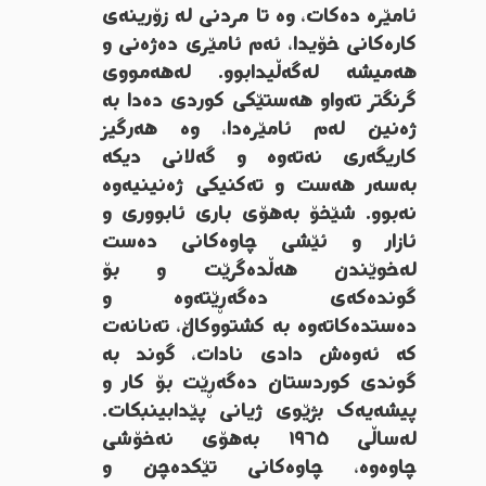
ئامێرە دەکات، وە تا مردنی لە زۆرینەی
کارەکانی خۆیدا، ئەم ئامێری دەژەنی و
هەمیشە لەگەڵیدابوو. لەهەمووی
گرنگتر تەواو هەستێکی کوردی دەدا بە
ژەنین لەم ئامێرەدا، وە هەرگیز
کاریگەری نەتەوە و گەلانی دیکە
بەسەر هەست و تەکنیکی ژەنینیەوە
نەبوو. شێخۆ بەهۆی باری ئابووری و
ئازار و ئێشی چاوەکانی دەست
لەخوێندن هەڵدەگرێت و بۆ
گوندەکەی دەگەڕێتەوە و
دەستدەکاتەوە بە کشتووکاڵ، تەنانەت
کە ئەوەش دادی نادات، گوند بە
گوندی کوردستان دەگەڕێت بۆ کار و
پیشەیەک بژێوی ژیانی پێدابینبکات.
لەساڵی ١٩٦٥ بەهۆی نەخۆشی
چاوەوە، چاوەکانی تێکدەچن و