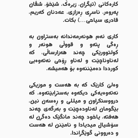
کارەکانی (تیگران، زیرەک، شێخۆ، شڤان
پەروەر، ناسڕی ڕەزازی، عەدنان کەریم،
قادری سیاحی…) بکات.
کاری ئەم هونەرمەندانە بەستراون بە
ڕەگی پتەو و قووڵی هونەر و
کولتوورێکی چەند هەزارساڵی، کە
لەناوناچێت و لەناو ڕۆحی نەتەوەیی
کورددا دەمێننەوە بۆ هەمیشە.
وەلێ کارێک کە بە هەست و موزیکی
نەتەوەیەکی دیکەوە بەسترابێتەوە، کە
درووستکراون و میللی و ڕەسەن نین،
بێگومان لەناودەچێت و بەرگەی چەند
هەفتە، یاخود چەند مانگێک دەگرن لە
سۆشیال میدیادا و نامێنن لە هەست
و دەروونی گوێگراندا.