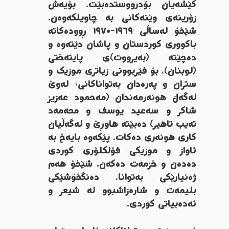
کێشەیان بۆدرووستدەبێت، بۆیەش
زۆرینەی وێنەکانی بە چاویلکەوەن.
شێخۆ لەساڵی ١٩٦٩-١٩٧٠ ڕوودەکاتە
باکووری کوردستان و پاشان دێتەوە و
دەچێتە (بەیرووت)ی پایتەختی
(لوبنان)، بۆ فێربوونی زیاتری موزیک و
ستران و پەرەدان بەتواناکانی؛ لەوێ
لەگەڵ هونەرمەندان (مەحمود عەزیز
شاکر و سەعید یوسف و محەمەد
تەیب تاهیر) دەبێتە هاوڕێ و لەگەڵیان
کاری هونەری دەکات. پێکەوە بایەخ بە
ئاواز و موزیکی فۆلکلۆری کوردی
دەدەن و خزمەت دەکەن. شێخۆ هەم
ژەنیارێکی بەتوانا، دەنگخۆشێکی
بلیمەت و شارەزاشبوو لە شیعر و
ئەدەبیاتی کوردی.