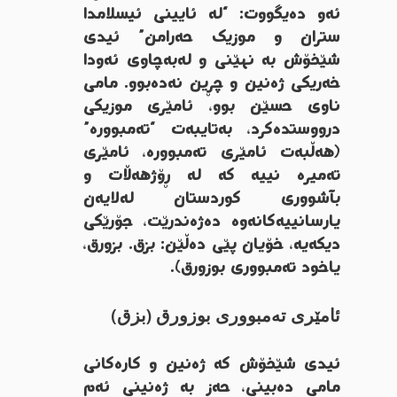
ئەو دەیگووت: “لە ئایینی ئیسلامدا
ستران و موزیک حەرامن” ئیدی
شێخۆش بە نهێنی و لەبەچاوی ئەودا
خەریکی ژەنین و چڕین نەدەبوو. مامی
ناوی حسێن بوو، ئامێری موزیکی
درووستدەکرد، بەتایبەت “تەمبوورە”
(هەڵبەت ئامێری تەمبوورە، ئامێری
تەمیرە نییە کە لە ڕۆژهەڵات و
بآشووری کوردستان لەلایەن
یارسانییەکانەوە دەژەندرێت، جۆرێکی
دیکەیە، خۆیان پێی دەڵێن: بزق. بزورق،
یاخود تەمبووری بوزورق).
ئامێری تەمبووری بوزورق (بزق)
ئیدی شێخۆش کە ژەنین و کارەکانی
مامی دەبینی، حەز بە ژەنینی ئەم