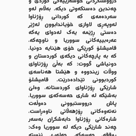
درووستکردنی خۆسەرییەکی کوردی و
چەندین دەستکەوتی دیکە. بەڵام لەو
سەردەمەی کە کوردانی ڕۆژئاوا
لەوپەڕی لاوازی خۆیاندابوون لەژێر
دەستی ڕژێمە یەک لەدوای یەکە
عەرەبییەکانی سووریا و ناوچەکە،
قامیشلۆ کوڕێکی خۆی هێنایە دونیا،
کە بە پارچەکانی دیکەی کوردستان و
دونیاشی گووت: کە بەڵێ ڕۆژئاوای
ووڵات زیندووە و هێشتا هەناسەی
کوردبوونی تێدادەدرێت. قامیشلۆ
شارێکی ڕۆژئاوای کوردستانە، وەلێ
بەشێکە لە شاری حەسەکەی سووریا،
پاش درووستبوونی دەوڵەت
نەتەوەکانی ڕۆژهەڵاتی ناوەڕاست،
شارەکانی ڕۆژئاوا دابەشکران بەسەر
چەند شارێکی دیکە لە سووریا وەک:
ڕەققە، حەسەکە، حەلەب. ئێستە