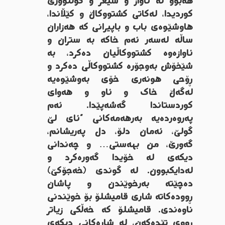
هەبوو لە ئاواز و شیعر و کولتووری
کوردیدا، لەکاتی کشتووکاڵ و کێڵاندا،
هاوشێوەی باب و باپیرانی کە هەزاران
ساڵە لەسەر ئەم خاکە بە ستران و
ئاوازەوە کشتووکاڵیان دەکرد، بە
شێخۆش بەوجۆرە کشتووکاڵی دەکرد و
ڕۆحی هونەری خۆی بەوشێوەیە
لەگەڵ خاک و ئاو و هەوای
کوردستاندا گەشەپێدا. ئەم
پەروەردەیە بەرهەمەکانی “ئای لێ
گولێ، ئەمان دلۆ، دل پەریشانم،
گەورێ، من بهەستی… و چەندانی
دیکەی لە خۆیدا گەورەکرد و
لەدایکبوون. لە گوندی (خەجۆکێ)
دەچێتە بەرخوێندن و پاشان
ڕوودەکاتە شاری قامیشلۆ بۆ خوێندنی
ناوەندی. قامیشلۆ کە خەڵکی زیاتر
ڕووی تێدەکەن، لە شارەکانی دیکەی