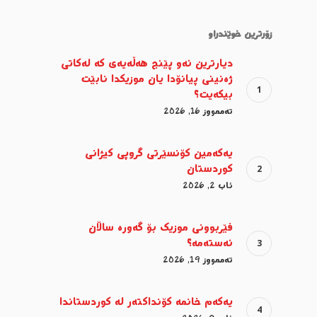
زۆرترین خوێندراو
دیارترین ئەو پێنج هەڵەیەی کە لەکاتی
ژەنینی پیانۆدا یان موزیکدا نابێت
بیکەیت؟
تەممووز 16, 2026
یەکەمین کۆنسێرتی گروپی کیژانی
کوردستان
ئاب 2, 2026
فێربوونی موزیک بۆ گەورە ساڵان
ئەستەمە؟
تەممووز 19, 2026
یەکەم خانمە کۆنداکتەر لە کوردستاندا