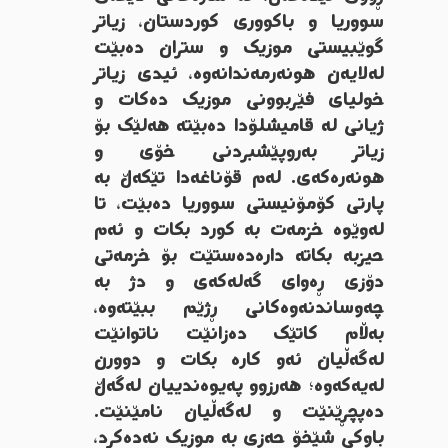
سووریا و باکووری کوردستان، زیاتر
گوێبیستی موزیک و ستران دەبێت
لەلایەن هونەرمەندانەوە، ئیدی زیاتر
خولیای فێربوونی موزیک دەکات و
ژیانی لە قامیشلۆدا دەبێتە هەلێک بۆ
زیاتر بەروپێشبردنی خۆی و
هونەرەکەی. لەم قۆناغەدا تێکەڵ بە
پارتی کۆمۆنیستی سووریا دەبێت، تا
لەوێوە خزمەت بە کورد بکات و ئەم
حیزبە بکاتە دارەدەستێت بۆ خزمەتی
دۆزی ڕەوای گەلەکەی و دژ بە
چەوساندنەوەکانی ڕژێم ببێتەوە،
بەڵام کاتێک دەزانێت ناتوانێت
لەگەڵیان ئەو کارە بکات و دوورن
لەیەکەوە؛ هەرزوو پەیوەندییان لەگەڵ
دەپچڕێنێت و لەگەڵیان نامێنێت.
باوکی شێخۆ حەزی بە موزیک نەدەکرد،