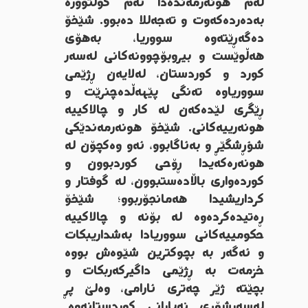
لەم هونەرمەندەدا ئەم کولتوورە
بەدەردەکەوت و تەجەللا دەبوو. شێخۆ
دەگەڕێتەوە سووریا، بەهۆی
هەڵوێست و بیروبۆچوونەکانی لەسەر
کورد و کوردستان، لەلایەن ڕژێمی
سووریاوە تەنگی پێهەڵدەچنرێت و
ڕێگری لێدەکەن لە کار و چالاکییە
هونەرییەکانی. شێخۆ هونەرمەندێکی
شؤڕشگێڕ و بەئاگابوو، ئەو وەکچۆن لە
هونەرەکەیدا ڕۆحی کوردبوون و
کوردەواری باڵادەستبوون، لە گوفتار و
کرداریشیدا هەمانجۆربوو؛ شێخۆ
ڕەتیدەکردەوە لە بۆنە و چالاکییە
حکومییەکانی سووریادا بەشداریبکات
و ئەگەر بە بچوکترین شێوەش بووە
خزمەت بە ڕژێمی داگیرکەربکات و
بچێتە ژێر چەتری ئارامی، وەلێ پڕ
لەسەرشۆڕی نەیارانی کوردستانەوە.