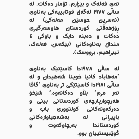
ئەی فەلەک و بێزارم، تۆمار دەکات. لە
ساڵی ١٩٧٧ لەگەڵ قوتابییەکی بەناوی
(نەسرین حوسێن مەلەکی) لە
ڕۆژهەڵاتی کوردستان هاوسەرگیری
دەکات و دەبنە دایک و باوکی ٤
منداڵ بەناوەکانی (بێکەس، فەلەک،
ئیبراهیم، برووسک).
لە ساڵی ١٩٧٨دا کاسێتێک بەناوی
“مەهاباد کانیا خوینا شەهیدان و لە
ساڵی ١٩٨١دا کاسێتێکی تر بەناوی “گاڤا
ئەز مرم” بڵاو دەکاتەوە.” شێخۆ
هەرچوارپارچەی کوردستانی بینی و
دەرکەوتەکانی کولتووری باب و
باپیرانی لە بەشەجیاوازەکانی
کوردستاندا بەرچاوکەوت و
گوێبیستییان بوو.