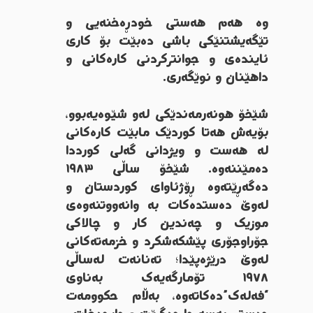
وە هەم هەستی خودڕەخنەیی و
تێگەیشتنێکی باشی دەبێت بۆ کاری
ئایندەی و جوانترکردنی کارەکانی و
داهێنان و نوێگەری.
شێخۆ هونەرمەندێکی لەو شێوەیەبوو،
بۆیەش هەتا کوردێک مابێت کارەکانی
لە هەست و ویژدانی گەلی کورددا
دەمێننەوە. شێخۆ ساڵی ١٩٨٣
دەگەڕێتەوە ڕۆژئاوای کوردستان و
لەوێ دەستدەکات بە وانەووتنەوەی
موزیک و چەندین کار و چالاکی
جۆراوجۆری پێشکەشکرد و خزمەتەکانی
لەوێ درێژەپێدا؛ تەنانەت لەساڵی
١٩٧٨ تۆمارگەیەک بەناوی
“فەلەک”دەکاتەوە، بەڵام حکوومەت