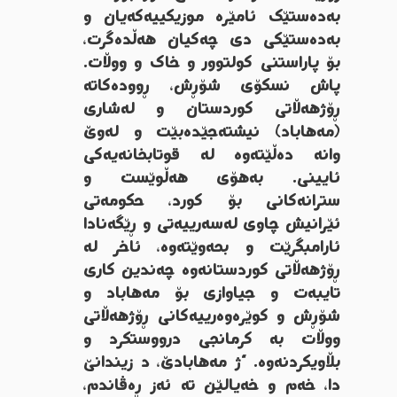
بەدەستێک ئامێرە موزیکییەکەیان و
بەدەستێکی دی چەکیان هەڵدەگرت،
بۆ پاراستنی کولتوور و خاک و ووڵات.
پاش نسکۆی شۆڕش، ڕوودەکاتە
ڕۆژهەڵاتی کوردستان و لەشاری
(مەهاباد) نیشتەجێدەبێت و لەوێ
وانە دەڵێتەوە لە قوتابخانەیەکی
ئایینی. بەهۆی هەڵوێست و
سترانەکانی بۆ کورد، حکومەتی
ئێرانیش چاوی لەسەرییەتی و ڕێگەنادا
ئارامبگرێت و بحەوێتەوە، ئاخر لە
ڕۆژهەڵاتی کوردستانەوە چەندین کاری
تایبەت و جیاوازی بۆ مەهاباد و
شۆڕش و کوێرەوەرییەکانی ڕۆژهەڵاتی
ووڵات بە کرمانجی درووستکرد و
بڵاویکردنەوە. “ژ مەهابادێ، د زیندانێ
دا، خەم و خەیالێن تە ئەز ڕەڤاندم،