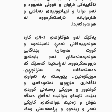
ئاگاییەکی فراوان و قووڵی هەبووە و
ئەم توانا و لێهاتووییەی بەباشی و
شارەزایانە ئاراستەکردووە لە
هونەرەکەیدا.
یەکێک لەو هۆکارانەی ٪٩٠ی کارە
هونەرییەکانی ئەمڕۆ نامێننەوە و
کورت مەودان؛ بێئاگایی
هونەرمەندەکان ئەم بابەتەی
درووستکردووە. لەڕاستیدا کەسێک کە
دەستدەکات بە سترانچڕین،
موزیکژەنین.. پێویستە بە تەواوی
ئاگاداری مێژووی نەتەوەکەی و
کولتوور و موزیکی ڕەسەنی کوردی
ببێت، تاوەکو بتوانێت لەگەڵ دەنگە
خۆش و ژەنینە جوانەکەی، کارێکی
نەمر و زیندوو و پڕلەهەستی وەک