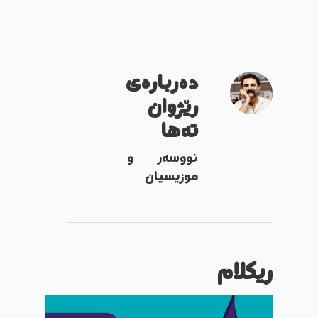
دەربارەی
رێژوان
تەها
نووسەر و
موزیسیان
ریکلام