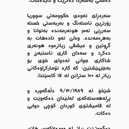
دەستی بەسەردا دەگرێت و دایدەخات.
سەرەڕای ئەوەی حکوومەتی سووریا
زۆرترین ئاستەنگ و بەربەستی خستە
سەرڕێی ئەم هونەرمەندە بەتوانا و
بەهرەمەندە، وەلێ ئەو تادەهات بە
گڕوتین و عیشقی زیاترەوە هونەری
دەکرد و سەدان کاری ئاستبەرز و
شاکاری جوانی لەدوای خۆی بۆ
بەجێهێشتین؛ کە کارە تۆمارکراوەکانی
زیاتر لە ١٠٠ سترانن لە ١٤ کاسێتدا.
شێخۆ لە ٩/٣/١٩٨٩ دڵەگەورە و
پڕلەهەستەکەی لەلێدان دەکەوێت و
لە قامیشلۆی کوردان کۆچی دوایی
دەکات.
دەگووترێت زیاتر لە ٧٠،٠٠٠کەس هاتن