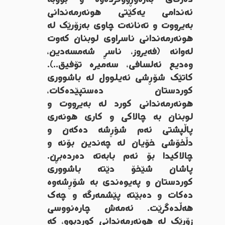
ئەندامی یەکێتی هونەرمەندانی
بەیرووت و تەنانەت چاوی بەزۆرێک لە
هونەرمەندانی ناسراوی لوبنان کەوت
لەوانە (فەیروز، ناسڕ شەمسەدین،
وەدیع ئەلسافی، سەمیرە تۆفیق..).
کاتێک شۆڕشی ئەیلوول لە باشووری
کوردستان دەستپێدەکات،
هونەرمەندانی کورد لە بەیرووت و
لوبنان بە چالاکی و کاری هونەری
پاڵپشتی ئەم شؤڕشە دەکەن و
دڵخۆشی خۆیان لە چەندین بۆنە و
چالاکیدا بۆ ئەم بابەتە دەردەبڕن.
پاشان شێخۆ دێتە باشووری
کوردستان و پەیوەندی بە شۆڕشەوە
دەکات و دەبێتە پێشمەرگە و چەک
هەڵدەگرێت. ئەمەش چارەنووسی
زۆرێک لە هونەرمەندانی کوردبوو، کە