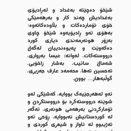
شێخۆ دەچێتە بەغداد و لەڕادیۆی
بەغدادیش چەند کار و بەرهەمێکی
خۆی تۆماردەکات و بڵاودەکاتەوە؛
بەهۆی ئەو ڕادیۆیەوە شێخۆ چاوی
بەزۆر هونەرمەندی دیاری کورد
دەکەوێت و پەیوەندییان لەگەڵ
درووستەکات، لەوانە: عیسا بەرواری،
شەماڵ سائیب، بەشار زاخۆیی،
تەحسین تەها، محەمەد عارف جەزیری،
گوڵبەهار… بوون.
ئەو لەهەرجێیەک بووایە، کەشێکی لەو
شوێنە درووستەکرد بۆ درووستکردن و
تۆمارکردنی بەرهەمی هونەری، ئەگەر
لە کوردستانیش نەبووایە، ڕۆحی ئەو
تەژیبوو لە ئاواز و شیعری کوردی و