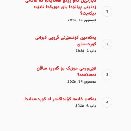
دیارترین ئەو پێنج هەڵەیەی کە لەکاتی
ژەنینی پیانۆدا یان موزیکدا نابێت
بیکەیت؟
تەممووز 16, 2026
یەکەمین کۆنسێرتی گروپی کیژانی
کوردستان
ئاب 2, 2026
فێربوونی موزیک بۆ گەورە ساڵان
ئەستەمە؟
تەممووز 19, 2026
یەکەم خانمە کۆنداکتەر لە کوردستاندا
ئاب 8, 2026