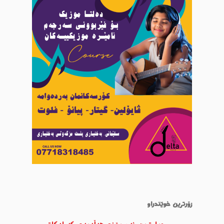
زۆرترین خوێندراو