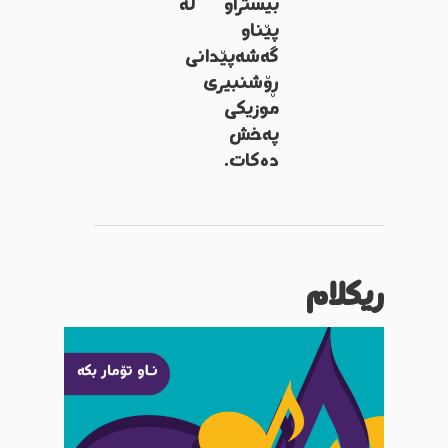
بیستراو لە
پێناو
گەشەپێدانی
ڕۆشنبیری
موزیکی
پەخش
دەکات.
ریکلام