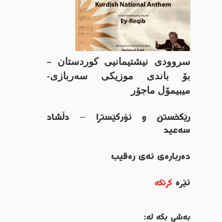
سروودی نیشتیمانیی کوردستان –
بۆ باندی موزیكی سەربازی-
میبیمۆل ماجۆر
رێکخستن و ئۆرکێسترا – دڵشاد
سەعید
دەربارەی ئەی رەقیب
ئێرە
کرتکە
بەشی بکە لە: